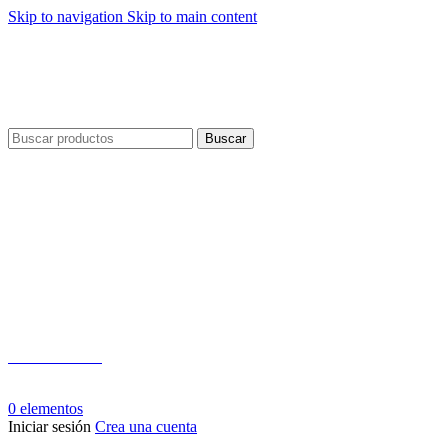
Skip to navigation
Skip to main content
Envío gratis por compras a partir de $40 en todo El Salvador
Envío gratis por compras a partir de $40 en todo El Salvador
Buscar
Teléfono:
+503 2124-3800
Whatsapp:
+503 7125-6562
0
elementos
Iniciar sesión
Crea una cuenta