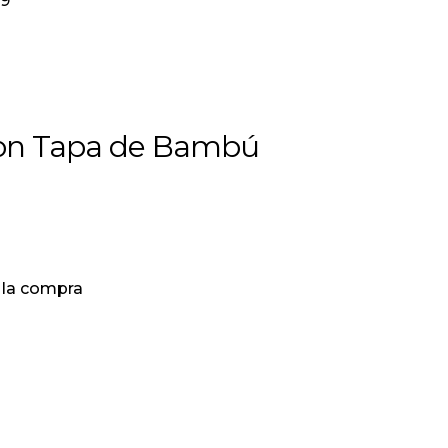
89
a con Tapa de Bambú
 la compra