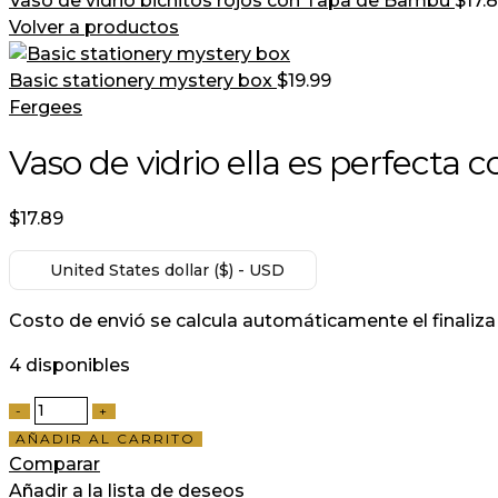
Vaso de vidrio bichitos rojos con Tapa de Bambú
$
17.
Volver a productos
Basic stationery mystery box
$
19.99
Fergees
Vaso de vidrio ella es perfect
$
17.89
United States dollar ($) - USD
Costo de envió se calcula automáticamente el finaliza
4 disponibles
AÑADIR AL CARRITO
Comparar
Añadir a la lista de deseos