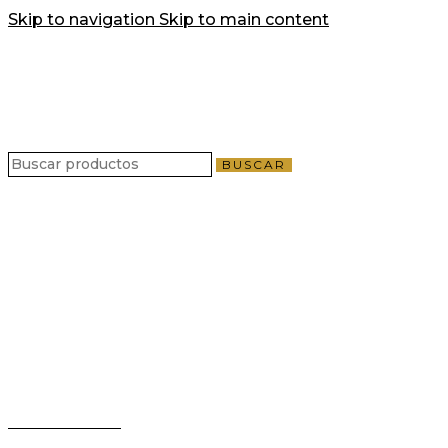
Skip to navigation
Skip to main content
Enví
Enví
BUSCAR
Teléfono:
+503 2124-3800
Whatsapp:
+503 7125-6562