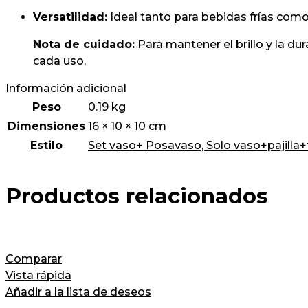
Versatilidad:
Ideal tanto para bebidas frías com
Nota de cuidado:
Para mantener el brillo y la d
cada uso.
Información adicional
Peso
0.19 kg
Dimensiones
16 × 10 × 10 cm
Estilo
Set vaso+ Posavaso
,
Solo vaso+pajilla
Productos relacionados
Comparar
Vista rápida
Añadir a la lista de deseos