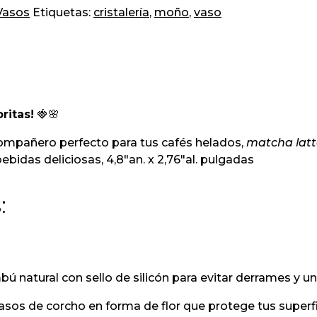
Vasos
Etiquetas:
cristalería
,
moño
,
vaso
ritas!
🍓🌸
compañero perfecto para tus cafés helados,
matcha latt
ebidas deliciosas, 4,8″an. x 2,76″al. pulgadas
:
 natural con sello de silicón para evitar derrames y un 
asos de corcho en forma de flor que protege tus superf