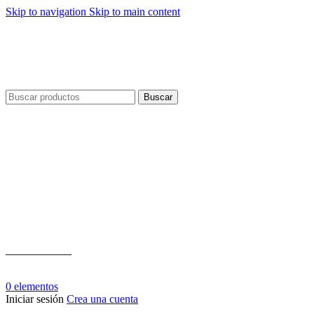
Skip to navigation
Skip to main content
Envío gratis por compras a partir de $40 en todo El Salvador
Envío gratis por compras a partir de $40 en todo El Salvador
Buscar
Teléfono:
+503 2124-3800
Whatsapp:
+503 7125-6562
0
elementos
Iniciar sesión
Crea una cuenta