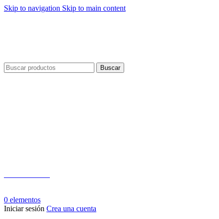
Skip to navigation
Skip to main content
Envío gratis por compras a partir de $40 en todo El Salvador
Envío gratis por compras a partir de $40 en todo El Salvador
Buscar
Teléfono:
+503 2124-3800
Whatsapp:
+503 7125-6562
0
elementos
Iniciar sesión
Crea una cuenta