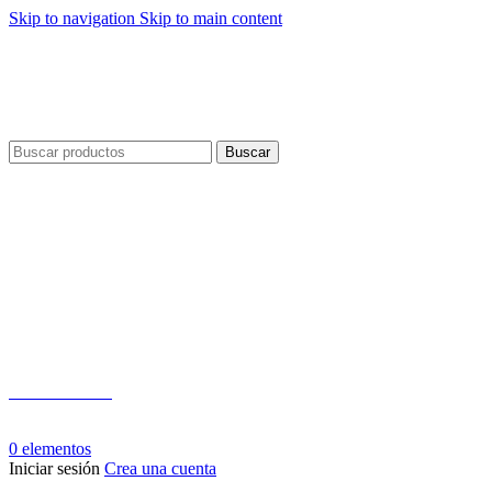
Skip to navigation
Skip to main content
Envío gratis por compras a partir de $40 en todo El Salvador
Envío gratis por compras a partir de $40 en todo El Salvador
Buscar
Teléfono:
+503 2124-3800
Whatsapp:
+503 7125-6562
0
elementos
Iniciar sesión
Crea una cuenta