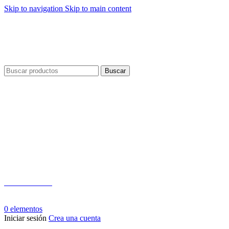
Skip to navigation
Skip to main content
Envío gratis por compras a partir de $40 en todo El Salvador
Envío gratis por compras a partir de $40 en todo El Salvador
Buscar
Teléfono:
+503 2124-3800
Whatsapp:
+503 7125-6562
0
elementos
Iniciar sesión
Crea una cuenta