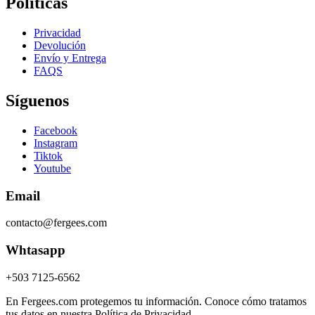
Políticas
Privacidad
Devolución
Envío y Entrega
FAQS
Síguenos
Facebook
Instagram
Tiktok
Youtube
Email
contacto@fergees.com
Whtasapp
+503 7125-6562
En Fergees.com protegemos tu información. Conoce cómo tratamos
tus datos en nuestra Política de Privacidad.