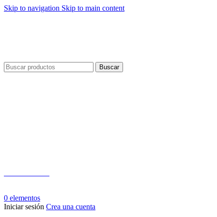
Skip to navigation
Skip to main content
Envío gratis por compras a partir de $40 en todo El Salvador
Envío gratis por compras a partir de $40 en todo El Salvador
Buscar
Teléfono:
+503 2124-3800
Whatsapp:
+503 7125-6562
0
elementos
Iniciar sesión
Crea una cuenta