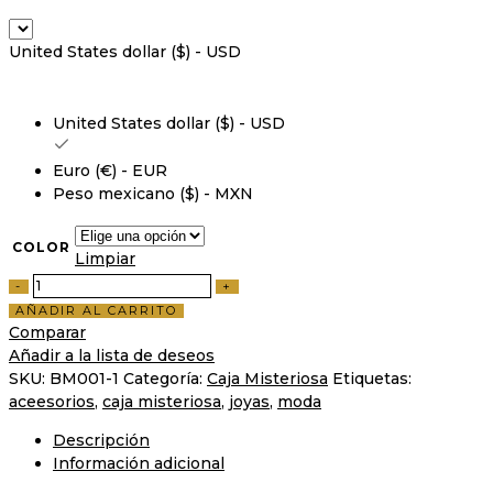
United States dollar ($) - USD
United States dollar ($) - USD
Euro (€) - EUR
Peso mexicano ($) - MXN
COLOR
Limpiar
AÑADIR AL CARRITO
Comparar
Añadir a la lista de deseos
SKU:
BM001-1
Categoría:
Caja Misteriosa
Etiquetas:
aceesorios
,
caja misteriosa
,
joyas
,
moda
Descripción
Información adicional