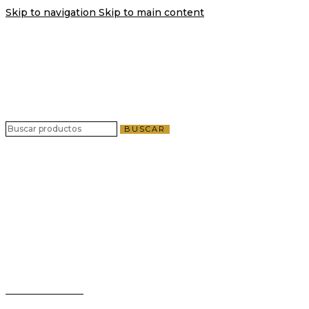
Skip to navigation
Skip to main content
Envío gratis por compras a partir de $40 en
todo El Salvador
Envío gratis por compras a partir de $40 en
todo El Salvador
BUSCAR
Teléfono:
+503 2124-3800
Whatsapp:
+503 7125-6562