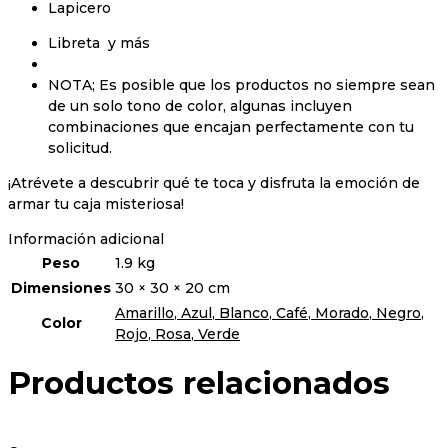
Lapicero
Libreta y más
NOTA; Es posible que los productos no siempre sean
de un solo tono de color, algunas incluyen
combinaciones que encajan perfectamente con tu
solicitud.
¡Atrévete a descubrir qué te toca y disfruta la emoción de
armar tu caja misteriosa!
Información adicional
Peso
1.9 kg
Dimensiones
30 × 30 × 20 cm
Amarillo
,
Azul
,
Blanco
,
Café
,
Morado
,
Negro
,
Color
Rojo
,
Rosa
,
Verde
Productos relacionados