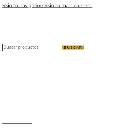
Skip to navigation
Skip to main content
Enví
Enví
BUSCAR
Teléfono:
+503 2124-3800
Whatsapp:
+503 7125-6562