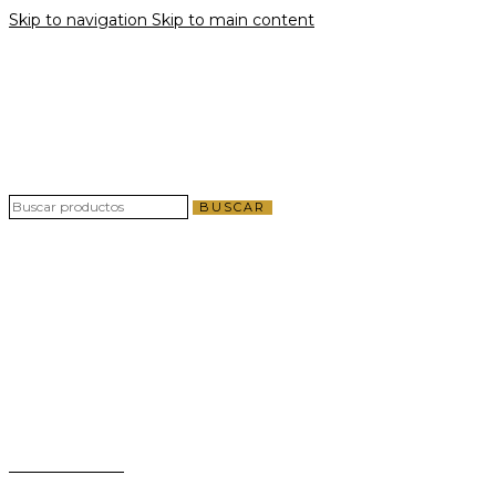
Skip to navigation
Skip to main content
Envío gratis por compras a partir de $40 en
todo El Salvador
Envío gratis por compras a partir de $40 en
todo El Salvador
BUSCAR
Teléfono:
+503 2124-3800
Whatsapp:
+503 7125-6562