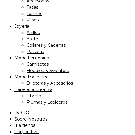
Accesorios
Tazas
Termos
Vasos
Joyería
Anillos
Aretes
Collares y Cadenas
Pulseras
Moda Femenina
Camisetas
Hoodies & Sweaters
Moda Masculina
Billeteras y Accesorios
Papelería Creativa
Libretas
Plumas y Lapiceros
INICIO
Sobre Nosotros
Ir a tienda
Corporativo