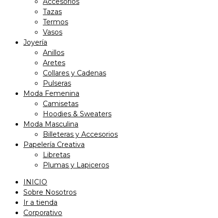
Accesorios
Tazas
Termos
Vasos
Joyería
Anillos
Aretes
Collares y Cadenas
Pulseras
Moda Femenina
Camisetas
Hoodies & Sweaters
Moda Masculina
Billeteras y Accesorios
Papelería Creativa
Libretas
Plumas y Lapiceros
INICIO
Sobre Nosotros
Ir a tienda
Corporativo