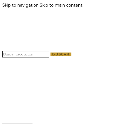
Skip to navigation
Skip to main content
Envío gratis por compras a partir de $40 en
todo El Salvador
Envío gratis por compras a partir de $40 en
todo El Salvador
BUSCAR
Teléfono:
+503 2124-3800
Whatsapp:
+503 7125-6562