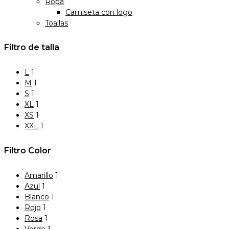
Ropa
Camiseta con logo
Toallas
Filtro de talla
L
1
M
1
S
1
XL
1
XS
1
XXL
1
Filtro Color
Amarillo
1
Azul
1
Blanco
1
Rojo
1
Rosa
1
Verde
1