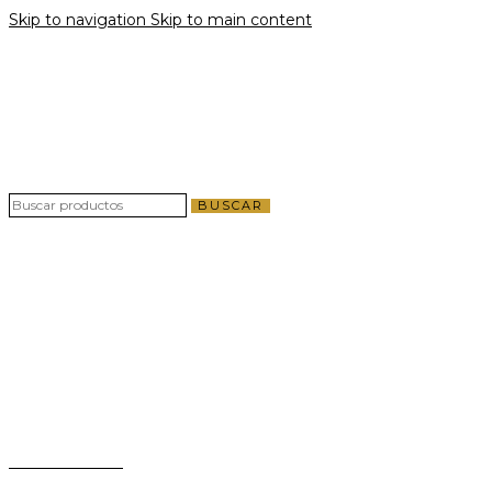
Skip to navigation
Skip to main content
Envío gratis por compras a partir de $40 en
todo El Salvador
Envío gratis por compras a partir de $40 en
todo El Salvador
BUSCAR
Teléfono:
+503 2124-3800
Whatsapp:
+503 7125-6562