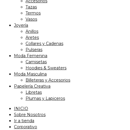
Accesorios
Tazas
Termos
Vasos
Joyería
Anillos
Aretes
Collares y Cadenas
Pulseras
Moda Femenina
Camisetas
Hoodies & Sweaters
Moda Masculina
Billeteras y Accesorios
Papelería Creativa
Libretas
Plumas y Lapiceros
INICIO
Sobre Nosotros
Ir a tienda
Corporativo