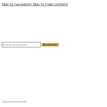
Skip to navigation
Skip to main content
Envío gratis por compras a partir de $40 en
todo El Salvador
Envío gratis por compras a partir de $40 en
todo El Salvador
BUSCAR
Teléfono:
+503 2124-3800
Whatsapp:
+503 7125-6562