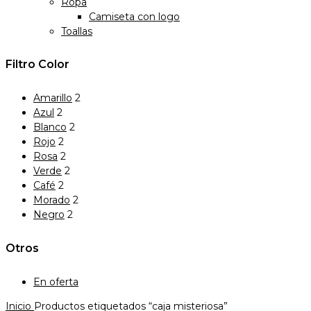
Ropa
Camiseta con logo
Toallas
Filtro Color
Amarillo
2
Azul
2
Blanco
2
Rojo
2
Rosa
2
Verde
2
Café
2
Morado
2
Negro
2
Otros
En oferta
Inicio
Productos etiquetados “caja misteriosa”