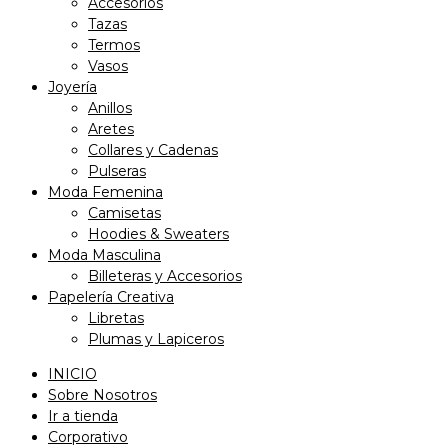
Accesorios
Tazas
Termos
Vasos
Joyería
Anillos
Aretes
Collares y Cadenas
Pulseras
Moda Femenina
Camisetas
Hoodies & Sweaters
Moda Masculina
Billeteras y Accesorios
Papelería Creativa
Libretas
Plumas y Lapiceros
INICIO
Sobre Nosotros
Ir a tienda
Corporativo