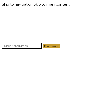
Skip to navigation
Skip to main content
Envío gratis por compras a partir de $40 en
todo El Salvador
Envío gratis por compras a partir de $40 en
todo El Salvador
BUSCAR
Teléfono:
+503 2124-3800
Whatsapp:
+503 7125-6562