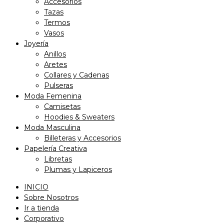
Accesorios
Tazas
Termos
Vasos
Joyería
Anillos
Aretes
Collares y Cadenas
Pulseras
Moda Femenina
Camisetas
Hoodies & Sweaters
Moda Masculina
Billeteras y Accesorios
Papelería Creativa
Libretas
Plumas y Lapiceros
INICIO
Sobre Nosotros
Ir a tienda
Corporativo