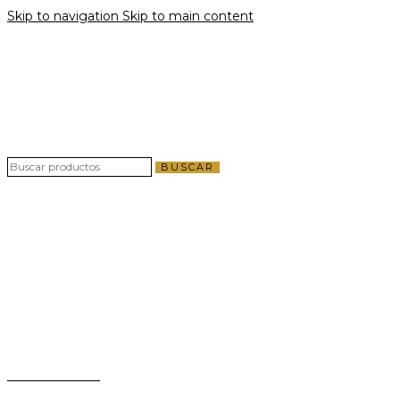
Skip to navigation
Skip to main content
Envío gratis por compras a partir de $40 en
todo El Salvador
Envío gratis por compras a partir de $40 en
todo El Salvador
BUSCAR
Teléfono:
+503 2124-3800
Whatsapp:
+503 7125-6562