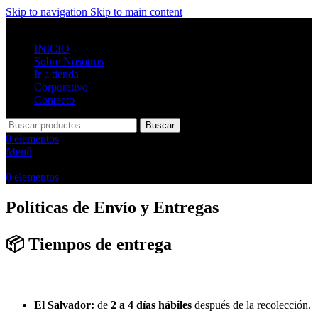
Skip to navigation
Skip to main content
INICIO
Sobre Nosotros
Ir a tienda
Corporativo
Contacto
Buscar
0
elementos
Menú
0
elementos
Políticas de Envío y Entregas
📦
Tiempos de entrega
El Salvador:
de
2 a 4 días hábiles
después de la recolección.