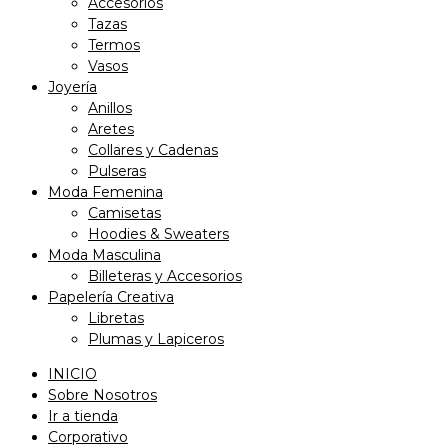
Accesorios
Tazas
Termos
Vasos
Joyería
Anillos
Aretes
Collares y Cadenas
Pulseras
Moda Femenina
Camisetas
Hoodies & Sweaters
Moda Masculina
Billeteras y Accesorios
Papelería Creativa
Libretas
Plumas y Lapiceros
INICIO
Sobre Nosotros
Ir a tienda
Corporativo