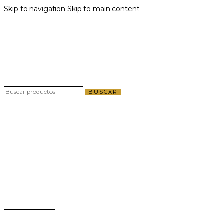
Skip to navigation
Skip to main content
Envío gratis por compras a partir de $40 en
todo El Salvador
Envío gratis por compras a partir de $40 en
todo El Salvador
BUSCAR
Teléfono:
+503 2124-3800
Whatsapp:
+503 7125-6562