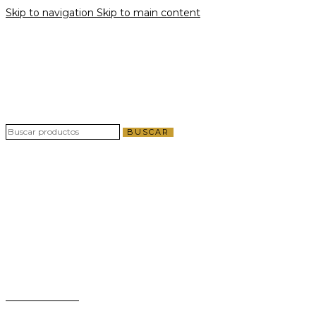
Skip to navigation
Skip to main content
Envío gratis por compras a partir de $40 en
todo El Salvador
Envío gratis por compras a partir de $40 en
todo El Salvador
BUSCAR
Teléfono:
+503 2124-3800
Whatsapp:
+503 7125-6562