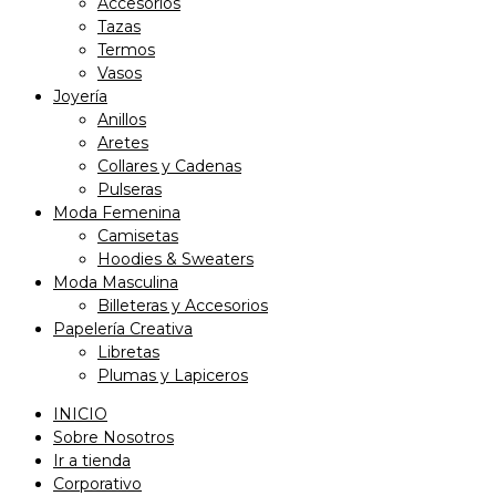
Accesorios
Tazas
Termos
Vasos
Joyería
Anillos
Aretes
Collares y Cadenas
Pulseras
Moda Femenina
Camisetas
Hoodies & Sweaters
Moda Masculina
Billeteras y Accesorios
Papelería Creativa
Libretas
Plumas y Lapiceros
INICIO
Sobre Nosotros
Ir a tienda
Corporativo