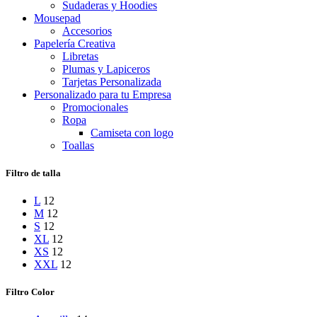
Sudaderas y Hoodies
Mousepad
Accesorios
Papelería Creativa
Libretas
Plumas y Lapiceros
Tarjetas Personalizada
Personalizado para tu Empresa
Promocionales
Ropa
Camiseta con logo
Toallas
Filtro de talla
L
12
M
12
S
12
XL
12
XS
12
XXL
12
Filtro Color