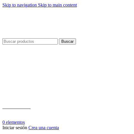
Skip to navigation
Skip to main content
Envío gratis por compras a partir de $40 en todo El Salvador
Envío gratis por compras a partir de $40 en todo El Salvador
Buscar
Teléfono:
+503 2124-3800
Whatsapp:
+503 7125-6562
0
elementos
Iniciar sesión
Crea una cuenta