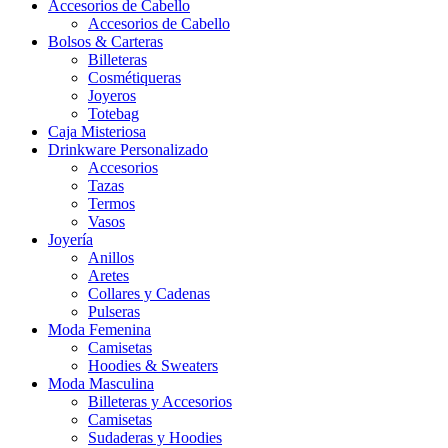
Accesorios de Cabello
Accesorios de Cabello
Bolsos & Carteras
Billeteras
Cosmétiqueras
Joyeros
Totebag
Caja Misteriosa
Drinkware Personalizado
Accesorios
Tazas
Termos
Vasos
Joyería
Anillos
Aretes
Collares y Cadenas
Pulseras
Moda Femenina
Camisetas
Hoodies & Sweaters
Moda Masculina
Billeteras y Accesorios
Camisetas
Sudaderas y Hoodies