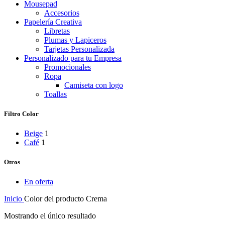
Mousepad
Accesorios
Papelería Creativa
Libretas
Plumas y Lapiceros
Tarjetas Personalizada
Personalizado para tu Empresa
Promocionales
Ropa
Camiseta con logo
Toallas
Filtro Color
Beige
1
Café
1
Otros
En oferta
Inicio
Color del producto
Crema
Mostrando el único resultado