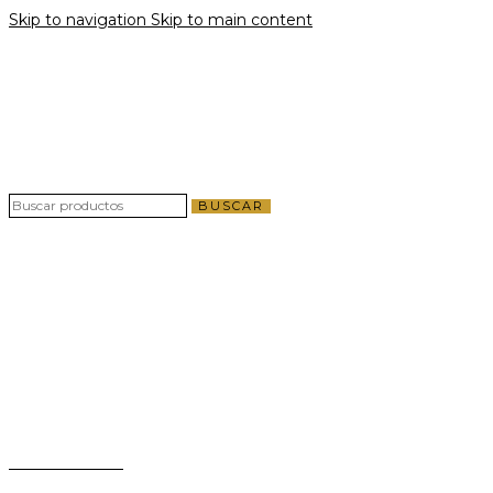
Skip to navigation
Skip to main content
Envío gratis por compras a partir de $40 en
todo El Salvador
Envío gratis por compras a partir de $40 en
todo El Salvador
BUSCAR
Teléfono:
+503 2124-3800
Whatsapp:
+503 7125-6562