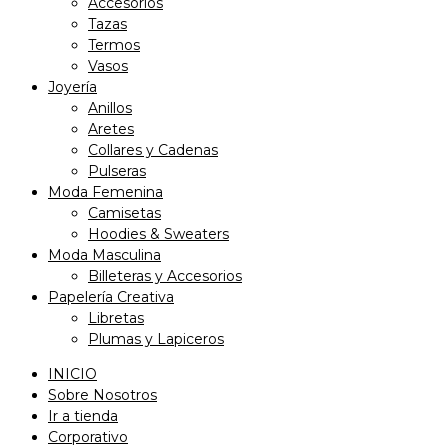
Accesorios
Tazas
Termos
Vasos
Joyería
Anillos
Aretes
Collares y Cadenas
Pulseras
Moda Femenina
Camisetas
Hoodies & Sweaters
Moda Masculina
Billeteras y Accesorios
Papelería Creativa
Libretas
Plumas y Lapiceros
INICIO
Sobre Nosotros
Ir a tienda
Corporativo